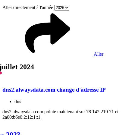
Aller directement à l'année
Aller
juillet 2024
dns2.alwaysdata.com change d'adresse IP
dns
dns2.alwaysdata.com pointe maintenant sur 78.142.219.71 et
2a00:b6e0:2:12:1::1.
rs 2023